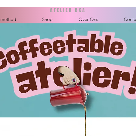
ATELIER BKA
 method
Shop
Over Ons
Conta