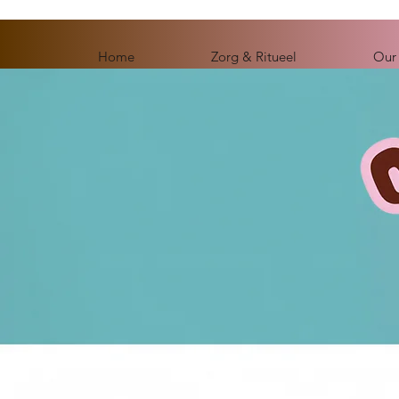
Home
Zorg & Ritueel
Our