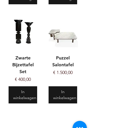
Zwarte
Puzzel
Bijzettafel
Salontafel
Set
Prijs
€ 1.500,00
Prijs
€ 400,00
In
In
winkelwagen
winkelwagen