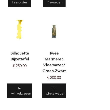
Pre-order
Pre-order
Silhouette
Twee
Bijzettafel
Marmeren
Vloervazen/
Prijs
€ 250,00
Groen-Zwart
Prijs
€ 200,00
In
In
winkelwagen
winkelwagen