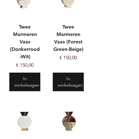
Twee
Twee
Marmeren
Marmeren
Vaas
Vaas (Forest
(Donkerrood
Green-Beige)
-Wit)
Prijs
€ 150,00
Prijs
€ 150,00
In
In
winkelwagen
winkelwagen