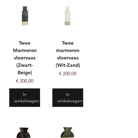
Twee
Twee
Marmeren
marmeren
vloervaas
vloervaas
(Zwart-
(Wit-Zand)
Beige)
Prijs
€ 200,00
Prijs
€ 200,00
In
In
winkelwagen
winkelwagen