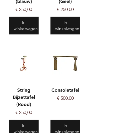
(blauw)
(Geel)
Prijs
Prijs
€ 250,00
€ 250,00
In
In
winkelwagen
winkelwagen
String
Consoletafel
Bijzettafel
Prijs
€ 500,00
(Rood)
Prijs
€ 250,00
In
In
winkelwagen
winkelwagen