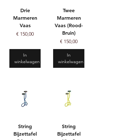
Drie
Twee
Marmeren
Marmeren
Vaas
Vaas (Rood-
Bruin)
Prijs
€ 150,00
Prijs
€ 150,00
In
In
winkelwagen
winkelwagen
String
String
Bijzettafel
Bijzettafel