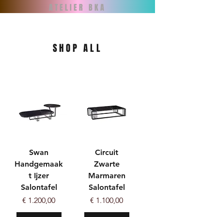
ATELIER BKA
SHOP ALL
Swan
Circuit
Handgemaak
Zwarte
t Ijzer
Marmaren
Salontafel
Salontafel
Prijs
Prijs
€ 1.200,00
€ 1.100,00